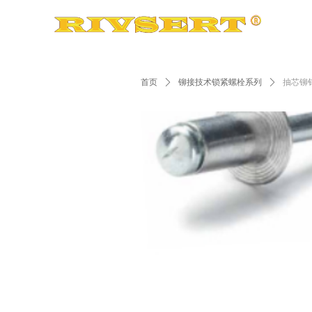
首页
ꄲ
铆接技术锁紧螺栓系列
ꄲ
抽芯铆