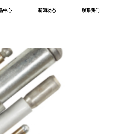
品中心
新闻动态
联系我们