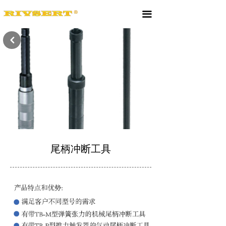
끀
낒
尾柄冲断工具